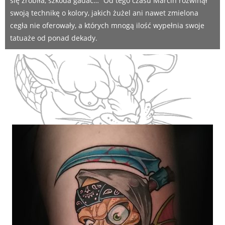
się zrobiła, szkoda gadać…” Od tego czasu Marcin rozwinął
swoją technikę o kolory, jakich żużel ani nawet zmielona
cegła nie oferowały, a których mnogą ilość wypełnia swoje
tatuaże od ponad dekady.