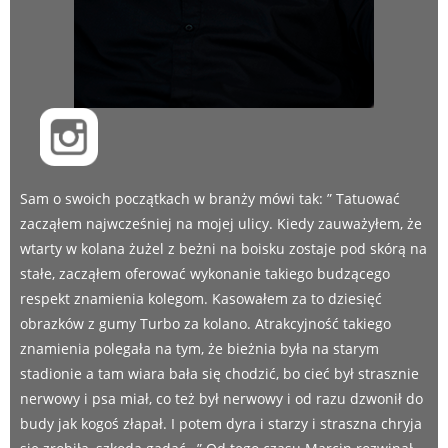
Sam o swoich początkach w branży mówi tak: ” Tatuować
zacząłem najwcześniej na mojej ulicy. Kiedy zauważyłem, że
wtarty w kolana żużel z beżni na boisku zostaje pod skórą na
stałe, zacząłem oferować wykonanie takiego budzącego
respekt znamienia kolegom. Kasowałem za to dziesięć
obrazków z gumy Turbo za kolano. Atrakcyjność takiego
znamienia polegała na tym, że bieżnia była na starym
stadionie a tam wiara bała się chodzić, bo cieć był strasznie
nerwowy i psa miał, co też był nerwowy i od razu dzwonił do
budy jak kogoś złapał. I potem dyra i starzy i straszna chryja